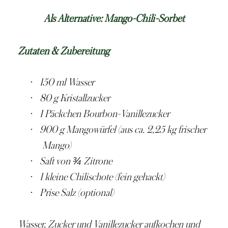
Als Alternative: Mango-Chili-Sorbet
Zutaten & Zubereitung
·
150 ml Wasser
·
80 g Kristallzucker
·
1 Päckchen Bourbon-Vanillezucker
·
900 g
Mangowürfel
(aus ca. 2,25 kg frischer
Mango)
·
Saft von ¾ Zitrone
·
1 kleine Chilischote (fein gehackt)
·
Prise Salz (optional)
Wasser, Zucker und Vanillezucker aufkochen und