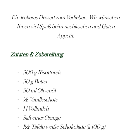
Ein leckeres Dessert zum Verlieben. Wir wünschen
Ihnen viel Spaß beim nachkochen und Guten
Appetit.
Zutaten & Zubereitung
·
500 g Risottoreis
·
50 g Butter
·
50 ml Olivenöl
·
½ Vanilleschote
·
1 l Vollmilch
·
Saft einer Orange
·
1½ Tafeln weiße Schokolade (à 100 g)